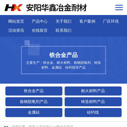
网站首页
产品中心
关于我们
客户案例
厂区环境
活动资讯
在线留言
联系我们
铁合金产品
主要生产：铁合金、耐火材料、炼钢脱氧剂、铸造
材料、金属硅、硅钙线等产品
铁合金产品
耐火材料产品
炼钢脱氧剂产品
铸造材料产品
金属硅
硅钙线
当前位置：
首页
>
产品中心
>
铁合金产品