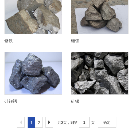
铬铁
硅钡
硅钡钙
硅锰
1
2
共2页，到第
页
确定