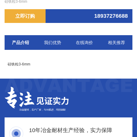
硅铁粒3-6mm
18937276688
立即订购
产品介绍
我们优势
在线询价
相关推荐
硅铁粒3-6mm
10年冶金耐材生产经验，实力保障