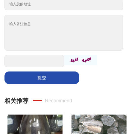
提交
相关推荐
Recommend