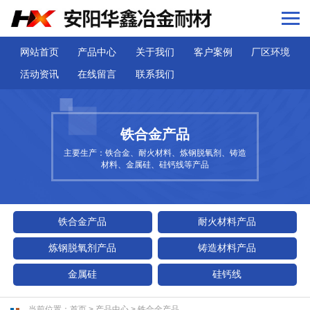
网站首页
产品中心
关于我们
客户案例
厂区环境
活动资讯
在线留言
联系我们
铁合金产品
主要生产：铁合金、耐火材料、炼钢脱氧剂、铸造
材料、金属硅、硅钙线等产品
铁合金产品
耐火材料产品
炼钢脱氧剂产品
铸造材料产品
金属硅
硅钙线
当前位置：
首页
>
产品中心
>
铁合金产品