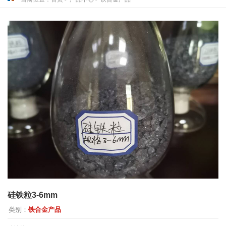
硅铁粒3-6mm
类别：
铁合金产品